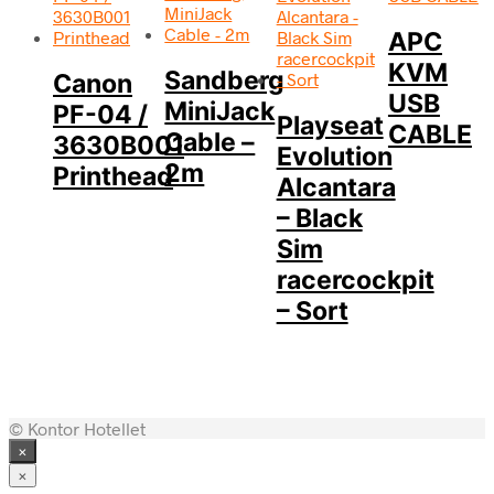
APC
KVM
Sandberg
Canon
USB
MiniJack
PF-04 /
Playseat
CABLE
Cable –
3630B001
Evolution
2m
Printhead
Alcantara
– Black
Sim
racercockpit
– Sort
© Kontor Hotellet
×
×