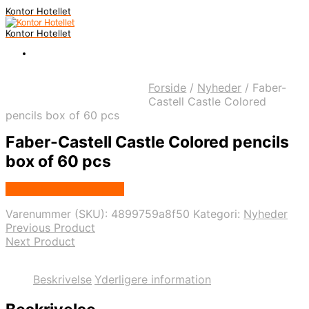
Kontor Hotellet
Kontor Hotellet
Forside
/
Nyheder
/
Faber-
Castell Castle Colored
pencils box of 60 pcs
Faber-Castell Castle Colored pencils
box of 60 pcs
Købes Hos Proshop.dk
Varenummer (SKU):
4899759a8f50
Kategori:
Nyheder
Previous Product
Next Product
Beskrivelse
Yderligere information