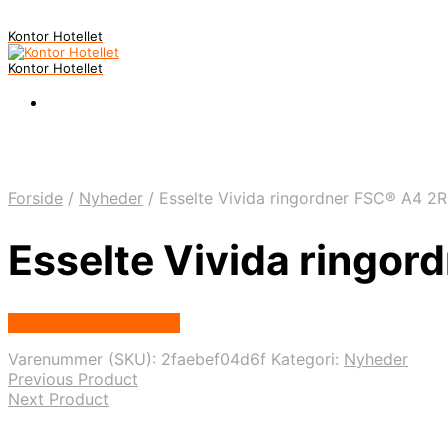
Kontor Hotellet
Kontor Hotellet
Forside
/
Nyheder
/
Esselte Vivida ringordner FSC® A4 2
Esselte Vivida ringo
Købes Hos Proshop.dk
Varenummer (SKU):
2faebef04d6f
Kategori:
Nyheder
Previous Product
Next Product