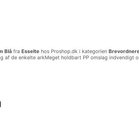
m Blå
fra
Esselte
hos Proshop.dk i kategorien
Brevordnere
ng af de enkelte arkMeget holdbart PP omslag indvendigt 
n