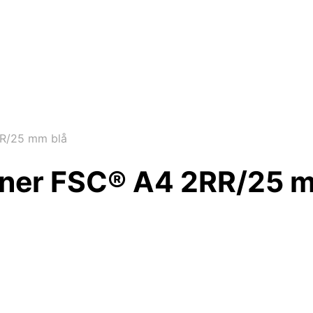
RR/25 mm blå
rdner FSC® A4 2RR/25 