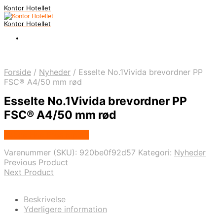
Kontor Hotellet
Kontor Hotellet
Forside
/
Nyheder
/
Esselte No.1Vivida brevordner PP
FSC® A4/50 mm rød
Esselte No.1Vivida brevordner PP
FSC® A4/50 mm rød
Købes Hos Proshop.dk
Varenummer (SKU):
920be0f92d57
Kategori:
Nyheder
Previous Product
Next Product
Beskrivelse
Yderligere information