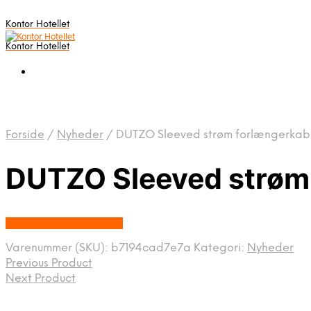
Kontor Hotellet
Kontor Hotellet
Forside
/
Nyheder
/
DUTZO Sleeved strøm forlængerkabel 
DUTZO Sleeved strøm f
Købes Hos Proshop.dk
Varenummer (SKU):
b7194cad7e7a
Kategori:
Nyheder
Previous Product
Next Product