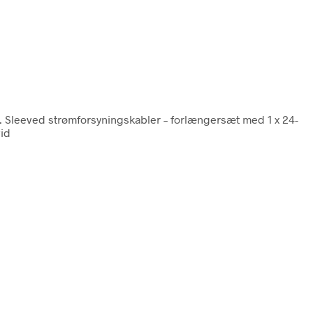
. Sleeved strømforsyningskabler – forlængersæt med 1 x 24-
vid