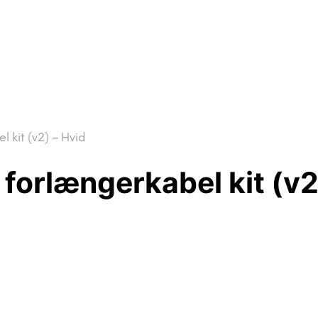
kit (v2) – Hvid
orlængerkabel kit (v2