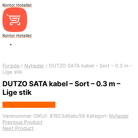
Kontor Hotellet
Kontor Hotellet
Forside
/
Nyheder
/
DUTZO SATA kabel – Sort – 0.3 m –
Lige stik
DUTZO SATA kabel – Sort – 0.3 m –
Lige stik
Købes Hos Proshop.dk
Varenummer (SKU):
81923d6abc58
Kategori:
Nyheder
Previous Product
Next Product