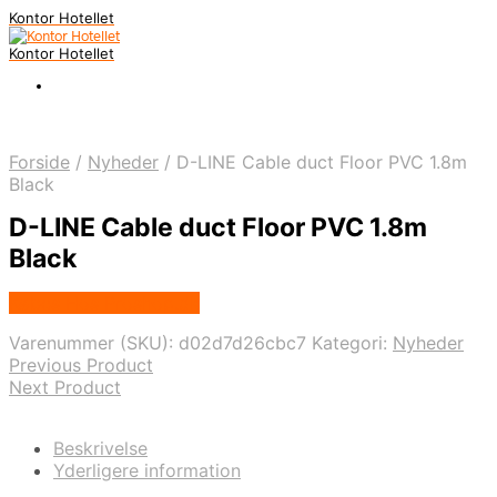
Kontor Hotellet
Kontor Hotellet
Forside
/
Nyheder
/
D-LINE Cable duct Floor PVC 1.8m
Black
D-LINE Cable duct Floor PVC 1.8m
Black
Købes Hos Proshop.dk
Varenummer (SKU):
d02d7d26cbc7
Kategori:
Nyheder
Previous Product
Next Product
Beskrivelse
Yderligere information