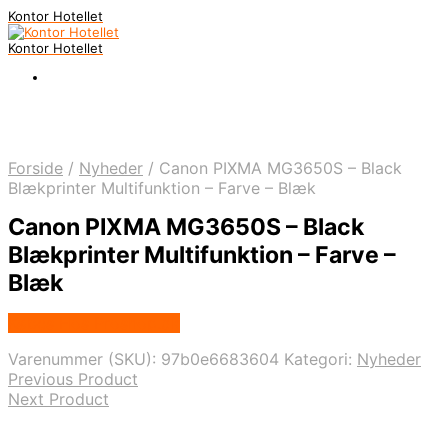
Kontor Hotellet
Kontor Hotellet
Forside
/
Nyheder
/
Canon PIXMA MG3650S – Black
Blækprinter Multifunktion – Farve – Blæk
Canon PIXMA MG3650S – Black
Blækprinter Multifunktion – Farve –
Blæk
Købes Hos Proshop.dk
Varenummer (SKU):
97b0e6683604
Kategori:
Nyheder
Previous Product
Next Product