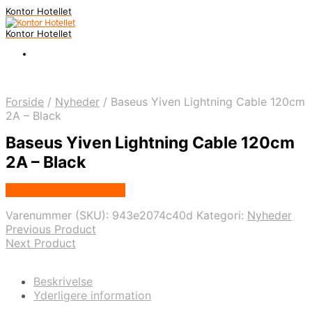
Kontor Hotellet
Kontor Hotellet
Forside
/
Nyheder
/
Baseus Yiven Lightning Cable 120cm
2A – Black
Baseus Yiven Lightning Cable 120cm
2A – Black
Købes Hos Proshop.dk
Varenummer (SKU):
943e2074c40d
Kategori:
Nyheder
Previous Product
Next Product
Beskrivelse
Yderligere information