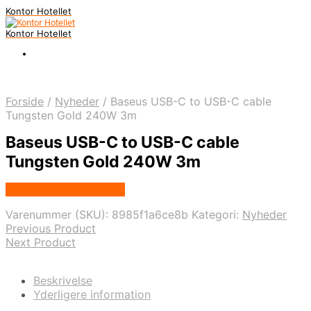
Kontor Hotellet
Kontor Hotellet
Forside
/
Nyheder
/
Baseus USB-C to USB-C cable
Tungsten Gold 240W 3m
Baseus USB-C to USB-C cable
Tungsten Gold 240W 3m
Købes Hos Proshop.dk
Varenummer (SKU):
8985f1a6ce8b
Kategori:
Nyheder
Previous Product
Next Product
Beskrivelse
Yderligere information