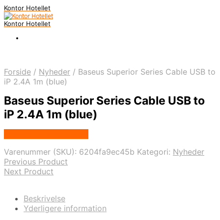
Kontor Hotellet
Kontor Hotellet
Forside
/
Nyheder
/
Baseus Superior Series Cable USB to
iP 2.4A 1m (blue)
Baseus Superior Series Cable USB to
iP 2.4A 1m (blue)
Købes Hos Proshop.dk
Varenummer (SKU):
6204fa9ec45b
Kategori:
Nyheder
Previous Product
Next Product
Beskrivelse
Yderligere information