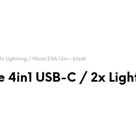
x Lightning / Micro 3.5A 1.2m – black
 4in1 USB-C / 2x Ligh