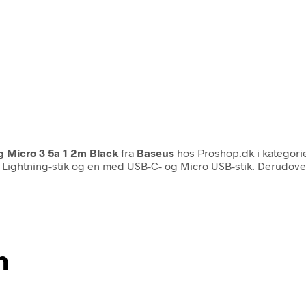
g Micro 3 5a 1 2m Black
fra
Baseus
hos Proshop.dk i kategor
 Lightning-stik og en med USB-C- og Micro USB-stik. Derudover
n