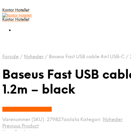
Kontor Hotellet
Kontor Hotellet
Forside
/
Nyheder
/
Baseus Fast USB cable 4in1 USB-C / 2
Baseus Fast USB cable
1.2m – black
Købes Hos Proshop.dk
Varenummer (SKU):
279827aa1a1a
Kategori:
Nyheder
Previous Product