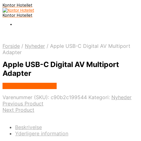
Kontor Hotellet
Kontor Hotellet
Forside
/
Nyheder
/
Apple USB-C Digital AV Multiport
Adapter
Apple USB-C Digital AV Multiport
Adapter
Købes Hos Proshop.dk
Varenummer (SKU):
c90b2c199544
Kategori:
Nyheder
Previous Product
Next Product
Beskrivelse
Yderligere information