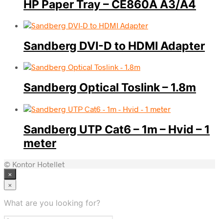
HP Paper Tray – CE860A A3/A4
Sandberg DVI-D to HDMI Adapter
Sandberg Optical Toslink – 1.8m
Sandberg UTP Cat6 – 1m – Hvid – 1
meter
© Kontor Hotellet
×
×
What are you looking for?