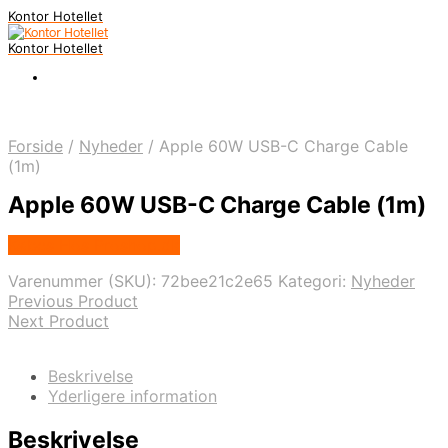
Kontor Hotellet
Kontor Hotellet
Forside
/
Nyheder
/
Apple 60W USB-C Charge Cable
(1m)
Apple 60W USB-C Charge Cable (1m)
Købes Hos Proshop.dk
Varenummer (SKU):
72bee21c2e65
Kategori:
Nyheder
Previous Product
Next Product
Beskrivelse
Yderligere information
Beskrivelse