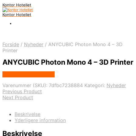
Kontor Hotellet
Kontor Hotellet
Forside
/
Nyheder
/
ANYCUBIC Photon Mono 4 – 3D
Printer
ANYCUBIC Photon Mono 4 – 3D Printer
Købes Hos Proshop.dk
Varenummer (SKU):
7dfbc7238884
Kategori:
Nyheder
Previous Product
Next Product
Beskrivelse
Yderligere information
Beskrivelse