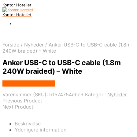
Kontor Hotellet
Kontor Hotellet
Forside
/
Nyheder
/
Anker USB-C to USB-C cable (1.8m
240W braided) – White
Anker USB-C to USB-C cable (1.8m
240W braided) – White
Købes Hos Proshop.dk
Varenummer (SKU):
b1574754ebc9
Kategori:
Nyheder
Previous Product
Next Product
Beskrivelse
Yderligere information