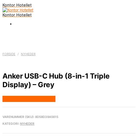
Kontor Hotellet
Kontor Hotellet
FORSIDE
/
NYHEDER
Anker USB-C Hub (8-in-1 Triple
Display) – Grey
Købes Hos Proshop.dk
VARENUMMER (SKU):
8D58D39A5615
KATEGORI:
NYHEDER