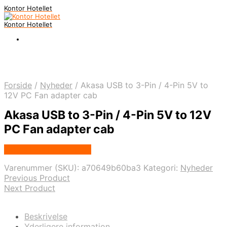
Kontor Hotellet
Kontor Hotellet
Forside
/
Nyheder
/
Akasa USB to 3-Pin / 4-Pin 5V to
12V PC Fan adapter cab
Akasa USB to 3-Pin / 4-Pin 5V to 12V
PC Fan adapter cab
Købes Hos Proshop.dk
Varenummer (SKU):
a70649b60ba3
Kategori:
Nyheder
Previous Product
Next Product
Beskrivelse
Yderligere information